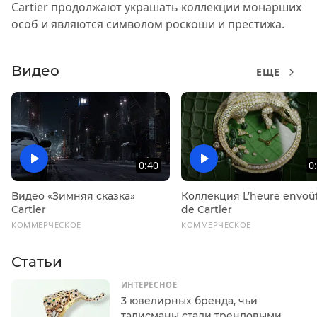
Cartier продолжают украшать коллекции монарших
особ и являются символом роскоши и престижа.
Видео
ЕЩЕ
0:40
0
Видео «Зимняя сказка»
Коллекция L’heure envoû
Cartier
de Cartier
КОММЕРЧЕСКОЕ
КОММЕРЧЕСКОЕ
Статьи
ИНТЕРЕСНОЕ
3 ювелирных бренда, чьи
талисманы стали трендовыми