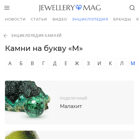
НОВОСТИ
СТАТЬИ
ВИДЕО
ЭНЦИКЛОПЕДИЯ
БРЕНДЫ
ЭНЦИКЛОПЕДИЯ КАМНЕЙ
Камни на букву «М»
А
Б
В
Г
Д
Е
Ж
З
И
К
Л
М
ПОДЕЛОЧНЫЙ
Малахит