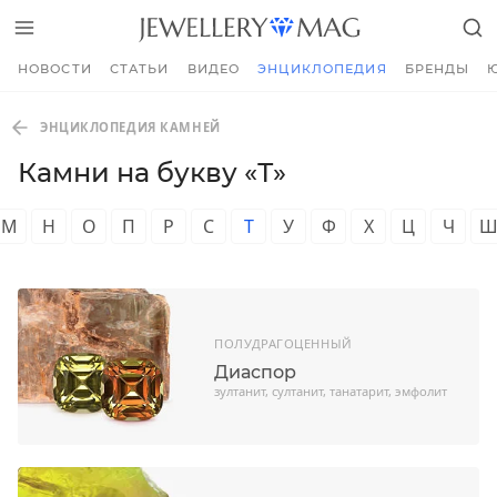
НОВОСТИ
СТАТЬИ
ВИДЕО
ЭНЦИКЛОПЕДИЯ
БРЕНДЫ
ЭНЦИКЛОПЕДИЯ КАМНЕЙ
Камни на букву «Т»
М
Н
О
П
Р
С
Т
У
Ф
Х
Ц
Ч
ПОЛУДРАГОЦЕННЫЙ
Диаспор
зултанит, султанит, танатарит, эмфолит