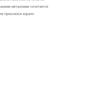
какими металлами сочетается
ли приснился коралл