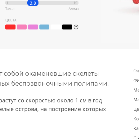
3,8
1
10
Тальк
Алмаз
ЦВЕТА
Со
т собой окаменевшие скелеты
Фи
ных беспозвоночными полипами.
Ме
астут со скоростью около 1 см в год
Ма
елые острова, на построение которых
Це
Ко
Ка
С 