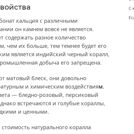
войства
С 
Ес
рбонат кальция с различными
ании он камнем вовсе не является.
ет содержать разное количество
м, чем их больше, тем темнее будет его
ским является индийский черный коралл,
 промышленная добыча его запрещена.
т матовый блеск, они довольно
ратурным и химическим воздействия
м.
вета — бледно-розовый, персиковый
однако встречаются и голубые кораллы,
едкими и ценными.
стоимость натурального коралла