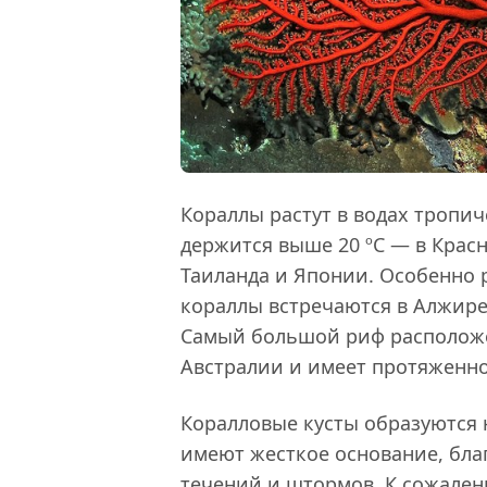
Кораллы растут в водах тропич
держится выше 20 ºС — в Крас
Таиланда и Японии. Особенно 
кораллы встречаются в Алжире
Самый большой риф расположе
Австралии и имеет протяженно
Коралловые кусты образуются н
имеют жесткое основание, бла
течений и штормов. К сожален