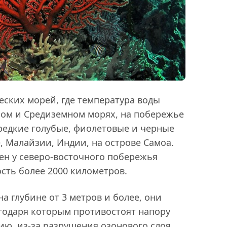
еских морей, где температура воды
ном и Средиземном морях, на побережье
редкие голубые, фиолетовые и черные
, Малайзии, Индии, на острове Самоа.
н у северо-восточного побережья
сть более 2000 километров.
а глубине от 3 метров и более, они
годаря которым противостоят напору
ию, из-за разрушения озонового слоя