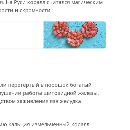
я. На Руси коралл считался магическим
рости и скромности.
ли перетертый в порошок богатый
рушении работы щитовидной железы.
ством заживления язв желудка
ию кальция измельченный коралл