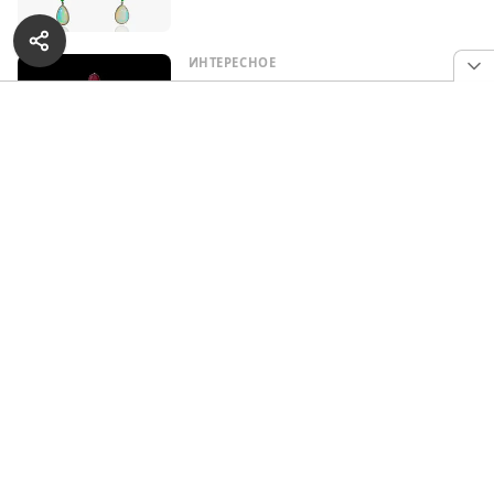
ИНТЕРЕСНОЕ
Самый дорогой в мире чайник
украшен рубинами и
бриллиантами
ИНТЕРЕСНОЕ
6 удивительных фактов о рубинах
НОВОСТИ
16-каратный бирманский рубин
был продан за 14,1 миллиона
долларов