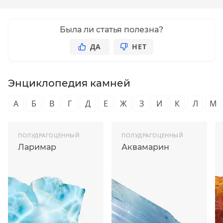
Была ли статья полезна?
ДА
НЕТ
Энциклопедия камней
А
Б
В
Г
Д
Е
Ж
З
И
К
Л
М
ПОЛУДРАГОЦЕННЫЙ
ПОЛУДРАГОЦЕННЫЙ
Ларимар
Аквамарин