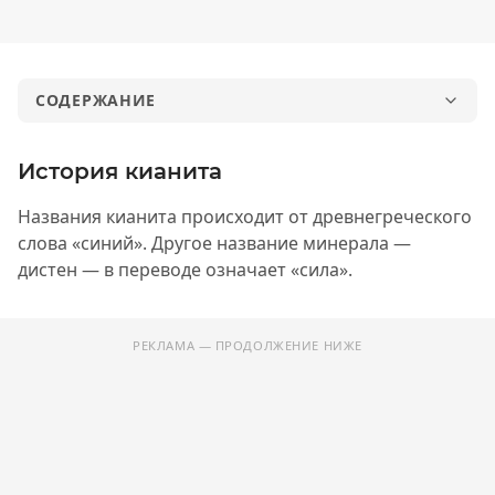
СОДЕРЖАНИЕ
История кианита
История кианита
Физико-химические свойства кианита
Названия кианита происходит от древнегреческого
Месторождения кианита
слова «синий». Другое название минерала —
Область применения
дистен — в переводе означает «сила».
Магические и лечебные свойства кианита
Кому подходит кианит
РЕКЛАМА — ПРОДОЛЖЕНИЕ НИЖЕ