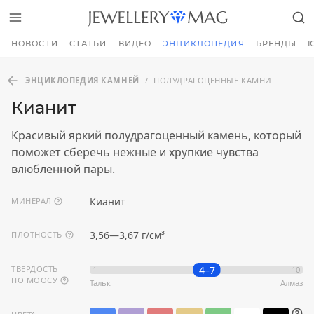
НОВОСТИ
СТАТЬИ
ВИДЕО
ЭНЦИКЛОПЕДИЯ
БРЕНДЫ
ЭНЦИКЛОПЕДИЯ КАМНЕЙ
/
ПОЛУДРАГОЦЕННЫЕ КАМНИ
Кианит
Красивый яркий полудрагоценный камень, который
поможет сберечь нежные и хрупкие чувства
влюбленной пары.
Кианит
МИНЕРАЛ
3,56—3,67 г/см³
ПЛОТНОСТЬ
4–7
ТВЕРДОСТЬ
1
10
ПО МООСУ
Тальк
Алмаз