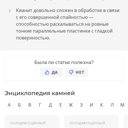
Кианит довольно сложен в обработке в связи
с его совершенной спайностью —
способностью раскалываться на ровные
тонкие параллельные пластинки с гладкой
поверхностью.
Была ли статья полезна?
ДА
НЕТ
Энциклопедия камней
А
Б
В
Г
Д
Е
Ж
З
И
К
Л
М
ПОЛУДРАГОЦЕННЫЙ
ПОЛУДРАГОЦЕННЫЙ