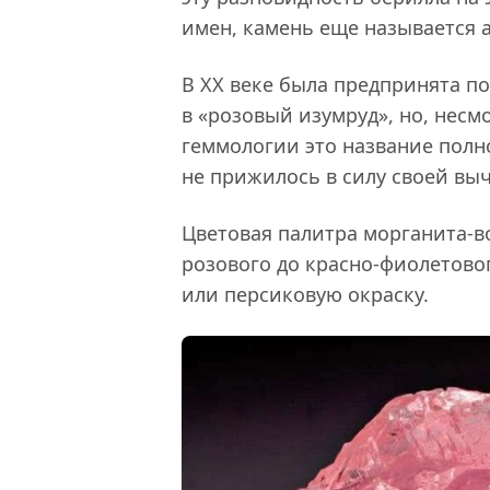
имен, камень еще называется 
В XX веке была предпринята п
в «розовый изумруд», но, несмо
геммологии это название полн
не прижилось в силу своей вы
Цветовая палитра морганита-в
розового до красно-фиолетово
или персиковую окраску.