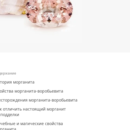
держание
тория морганита
ойства морганита-воробьевита
сторождения морганита-воробьевита
к отличить настоящий морганит
 подделки
чебные и магические свойства
рганита