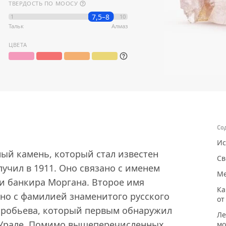
ТВЕРДОСТЬ ПО МООСУ
7,5–8
1
10
Тальк
Алмаз
ЦВЕТА
Со
Ис
ый камень, который стал известен
Св
олучил в 1911. Оно связано с именем
Ме
и банкира Моргана. Второе имя
Ка
ано с фамилией знаменитого русского
от
оробьева, который первым обнаружил
Ле
а Урале. Помимо вышеперечисленных
мо