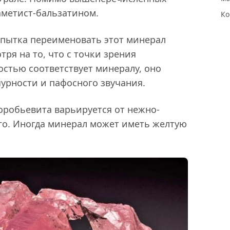
аметист-бальзатином.
Ко
опытка переименовать этот минерал
тря на то, что с точки зрения
остью соответствует минералу, оно
чурности и пафосного звучания.
оробьевита варьируется от нежно-
го. Иногда минерал может иметь желтую