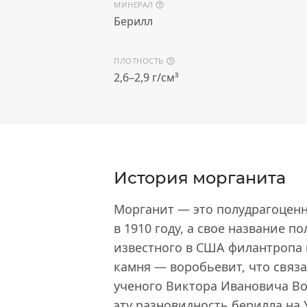
МИНЕРАЛ
Берилл
ПЛОТНОСТЬ
2,6–2,9 г/см³
История морганита
Морганит — это полудрагоценн
в 1910 году, а свое название п
известного в США филантропа 
камня — воробьевит, что связ
ученого Виктора Ивановича В
эту разновидность берилла н