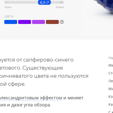
6,5–7
1
10
Тальк
Алмаз
ЦВЕТА
Со
руется от сапфирово-синего
Ме
етового. Существующие
Ст
ичневатого цвета не пользуются
Ле
ой сфере.
Ма
Ко
александритовым эффектом
и меняет
ия и даже угла обзора.
Ка
С 