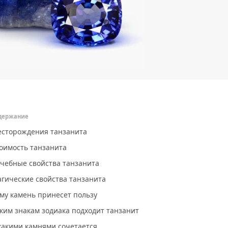
держание
сторождения танзанита
оимость танзанита
чебные свойства танзанита
гические свойства танзанита
му камень принесет пользу
ким знакам зодиака подходит танзанит
какими камнями сочетается