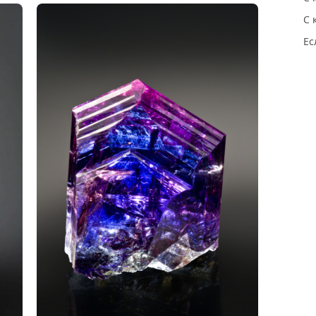
С 
Ес