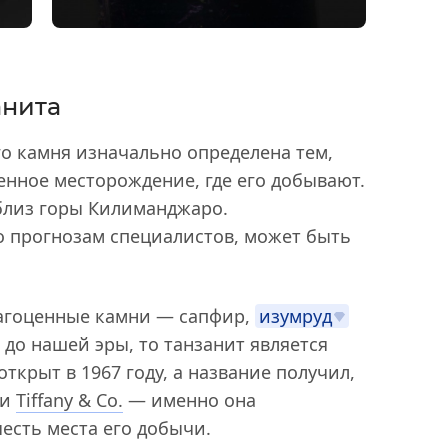
анита
о камня изначально определена тем,
енное месторождение, где его добывают.
близ горы Килиманджаро.
о прогнозам специалистов, может быть
рагоценные камни — сапфир,
изумруд
до нашей эры, то танзанит является
ткрыт в 1967 году, а название получил,
ии
Tiffany & Co.
— именно она
есть места его добычи.