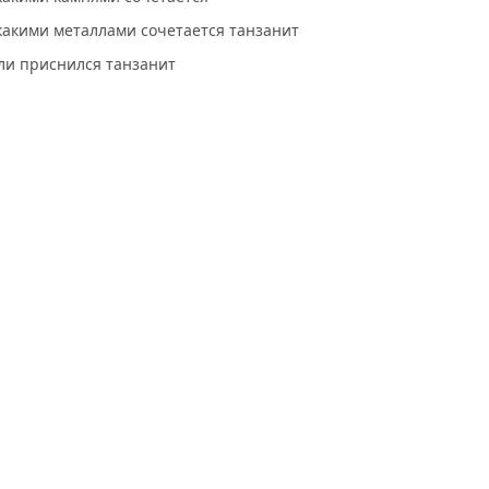
какими металлами сочетается танзанит
ли приснился танзанит