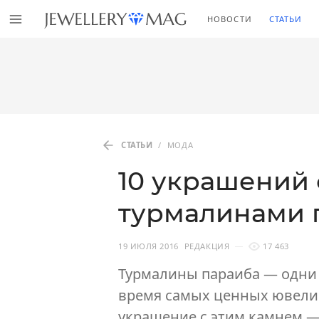
НОВОСТИ
СТАТЬИ
СТАТЬИ
/
МОДА
10 украшений
турмалинами 
19 ИЮЛЯ 2016
РЕДАКЦИЯ
17 463
Турмалины параиба — одни 
время самых ценных ювели
украшение с этим камнем — 