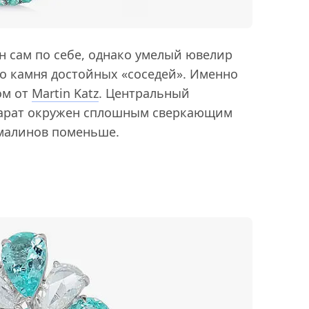
н сам по себе, однако умелый ювелир
го камня достойных «соседей». Именно
ом от
Martin Katz
. Центральный
карат окружен сплошным сверкающим
рмалинов поменьше.