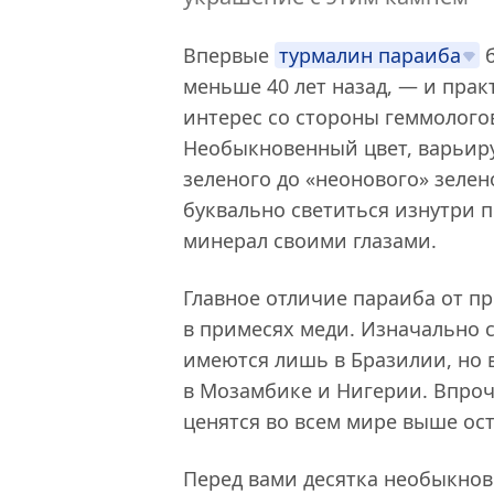
Впервые
турмалин параиба
б
меньше 40 лет назад, — и прак
интерес со стороны геммолого
Необыкновенный цвет, варьир
зеленого до «неонового» зелен
буквально светиться изнутри п
минерал своими глазами.
Главное отличие параиба от п
в примесях меди. Изначально 
имеются лишь в Бразилии, но 
в Мозамбике и Нигерии. Впро
ценятся во всем мире выше ос
Перед вами десятка необыкно