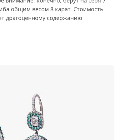
е внимание, конечно, берут на себя 7
ба общим весом 8 карат. Стоимость
ует драгоценному содержанию