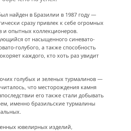
ыл найден в Бразилии в 1987 году —
тически сразу привлек к себе огромных
в и опытных коллекционеров.
ующийся от насыщенного синевато-
овато-голубого, а также способность
окоряет каждого, кто хоть раз увидит
рочих голубых и зеленых турмалинов —
считалось, что месторождения камня
впоследствии его также стали добывать
чем, именно бразильские турмалины
тальных.
венных ювелирных изделий,