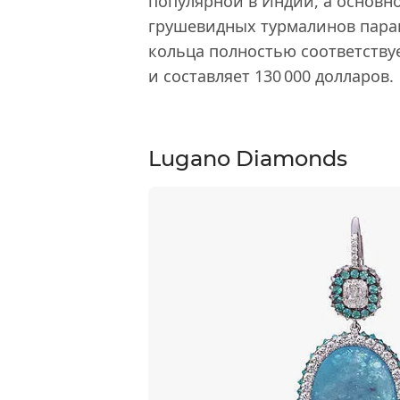
популярной в Индии, а основно
грушевидных турмалинов параи
кольца полностью соответств
и составляет 130 000 долларов.
Lugano Diamonds