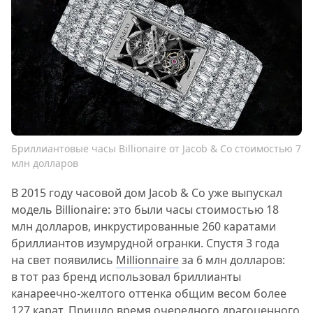
Бриллиантовые часы Billionaire от Jacob & Co стоимостью 7
млн долларов
В 2015 году часовой дом Jacob & Co уже выпускал
модель Billionaire: это были часы стоимостью 18
млн долларов, инкрустированные 260 каратами
бриллиантов изумрудной огранки. Спустя 3 года
на свет появились
Millionnaire
за 6 млн долларов:
в тот раз бренд использовал бриллианты
канареечно-желтого оттенка общим весом более
127 карат. Пришло время очередного драгоценного