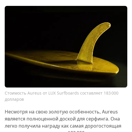
Стоимость Aureus от LUX Surfboards составляет 183 000
долларов
Несмотря на свою золотую особенность, Aureus
является полноценной доской для серфинга. Она
легко получила награду как самая дорогостоящая