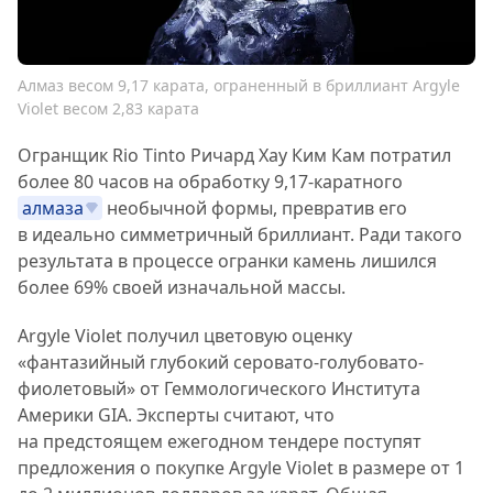
Алмаз весом 9,17 карата, ограненный в бриллиант Argyle
Violet весом 2,83 карата
Огранщик Rio Tinto Ричард Хау Ким Кам потратил
более 80 часов на обработку 9,17-каратного
алмаза
необычной формы, превратив его
в идеально симметричный бриллиант. Ради такого
результата в процессе огранки камень лишился
более 69% своей изначальной массы.
Argyle Violet получил цветовую оценку
«фантазийный глубокий серовато-голубовато-
фиолетовый» от Геммологического Института
Америки GIA. Эксперты считают, что
на предстоящем ежегодном тендере поступят
предложения о покупке Argyle Violet в размере от 1