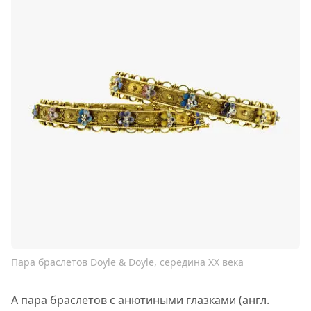
Пара браслетов Doyle & Doyle, середина XX века
А пара браслетов с анютиными глазками (англ.