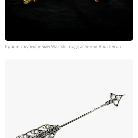
Брошь с купидонами Wartski, подписанная Boucheron