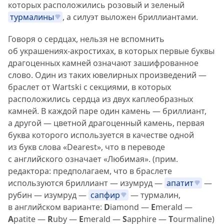
которых расположились розовый и зеленый
турмалины
, а силуэт выложен бриллиантами.
Говоря о сердцах, нельзя не вспомнить
об украшениях-акростихах, в которых первые буквы
драгоценных камней означают зашифрованное
слово. Один из таких ювелирных произведений —
браслет от Wartski с секциями, в которых
расположились сердца из двух каплеобразных
камней. В каждой паре один камень — бриллиант,
а другой — цветной драгоценный камень, первая
буква которого используется в качестве одной
из букв слова «Dearest», что в переводе
с английского означает «Любимая». (прим.
редактора: предполагаем, что в браслете
используются бриллиант — изумруд —
апатит
—
рубин — изумруд —
сапфир
— турмалин,
в английском варианте:
D
iamond —
E
merald —
A
patite —
R
uby —
E
merald —
S
apphire —
T
ourmaline)