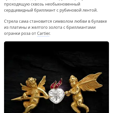
проходящую сквозь необыкновенный
сердцевидный бриллиант с рубиновой лентой.
Стрела сама становится символом любви в булавке
из платины и желтого золота с бриллиантами
огранки роза от
Cartier
.