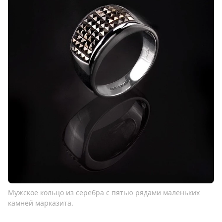
Мужское кольцо из серебра с пятью рядами маленьких
камней марказита.