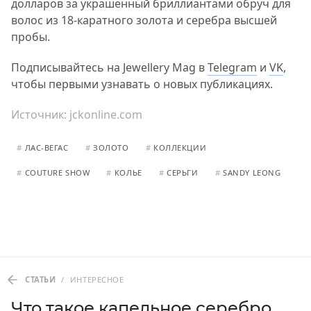
долларов за украшенный бриллиантами обруч для
волос из 18-каратного золота и серебра высшей
пробы.
Подписывайтесь на Jewellery Mag в
Telegram
и
VK
,
чтобы первыми узнавать о новых публикациях.
Источник:
jckonline.com
#
ЛАС-ВЕГАС
#
ЗОЛОТО
#
КОЛЛЕКЦИИ
#
COUTURE SHOW
#
КОЛЬЕ
#
СЕРЬГИ
#
SANDY LEONG
СТАТЬИ
/
ИНТЕРЕСНОЕ
Что такое капельное серебро