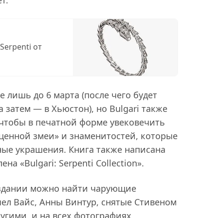
т.
Serpenti от
 лишь до 6 марта (после чего будет
 затем — в Хьюстон), но Bulgari также
 чтобы в печатной форме увековечить
оценной змеи» и знаменитостей, которые
ые украшения. Книга также написана
а «Bulgari: Serpenti Collection».
здании можно найти чарующие
ел Вайс, Анны Винтур, снятые Стивеном
угими, и на всех фотографиях