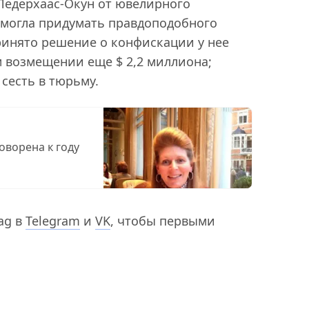
Ледерхаас-Окун от ювелирного
 смогла придумать правдоподобного
ринято решение о конфискации у нее
м возмещении еще $ 2,2 миллиона;
сесть в тюрьму.
оворена к году
ag в
Telegram
и
VK
, чтобы первыми