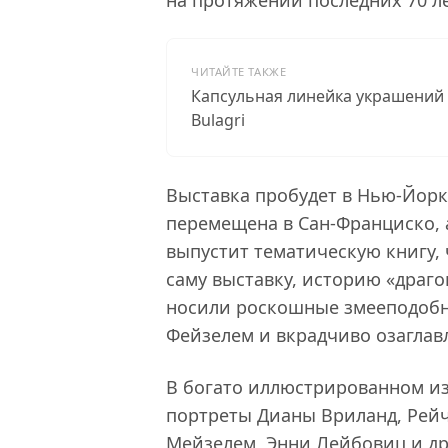
на протяжении последних 70 ле
ЧИТАЙТЕ ТАКЖЕ
Капсульная линейка украшений 
Bulagri
Выставка пробудет в Нью-Йорке
перемещена в Сан-Франциско, а
выпустит тематическую книгу,
саму выставку, историю «драг
носили роскошные змееподобн
Фейзелем и вкрадчиво озаглавлен
В богато иллюстрированном и
портреты Дианы Вриланд, Рейч
Мейзелем, Энни Лейбовиц и др