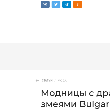
СТАТЬИ
/
МОДА
Модницы с д
змеями Bulgar