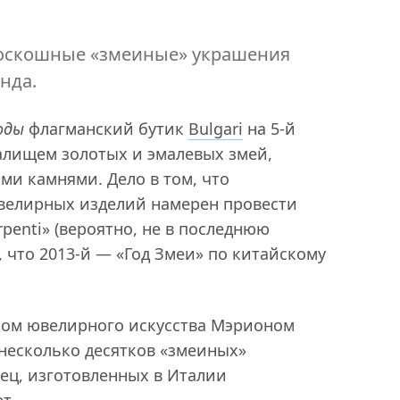
роскошные «змеиные» украшения
нда.
оды
флагманский бутик
Bulgari
на 5-й
алищем золотых и эмалевых змей,
и камнями. Дело в том, что
велирных изделий намерен провести
penti» (вероятно, не в последнюю
, что 2013-й — «Год Змеи» по китайскому
ком ювелирного искусства Мэрионом
 несколько десятков «змеиных»
лец, изготовленных в Италии