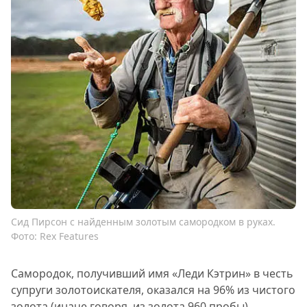
Сид Пирсон с найденным золотым самородком в руках.
Фото: Rex Features
Самородок, получивший имя «Леди Кэтрин» в честь
супруги золотоискателя, оказался на 96% из чистого
золота (иначе говоря, из золота 960 пробы).