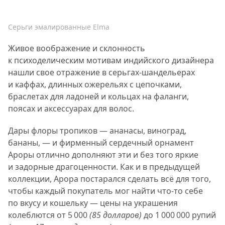
Серьги эмалированные Elma
Живое воображение и склонность
к психоделическим мотивам индийского дизайнера
нашли свое отражение в серьгах-шандельерах
и каффах, длинных ожерельях с цепочками,
браслетах для ладоней и кольцах на фаланги,
поясах и аксессуарах для волос.
Дары флоры тропиков — ананасы, виноград,
бананы, — и фирменный сердечный орнамент
Ароры отлично дополняют эти и без того яркие
и задорные драгоценности. Как и в предыдущей
коллекции, Арора постарался сделать всё для того,
чтобы каждый покупатель мог найти что-то себе
по вкусу и кошельку — цены на украшения
колеблются от 5 000
(85 долларов)
до 1 000 000 рупий