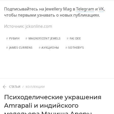
Подписывайтесь на Jewellery Mag в
Telegram
и
VK
,
чтобы первыми узнавать о новых публикациях.
Источник:
jckonline.com
#
РУБИН
#
MAGNIFICENT JEWELS
#
FAI DEE
#
JAMES CURRENS
#
АУКЦИОНЫ
#
SOTHEBY’S
СТАТЬИ
/
КОЛЛЕКЦИИ
Психоделические украшения
Amrapali и индийского
модельера Маниша Ароры