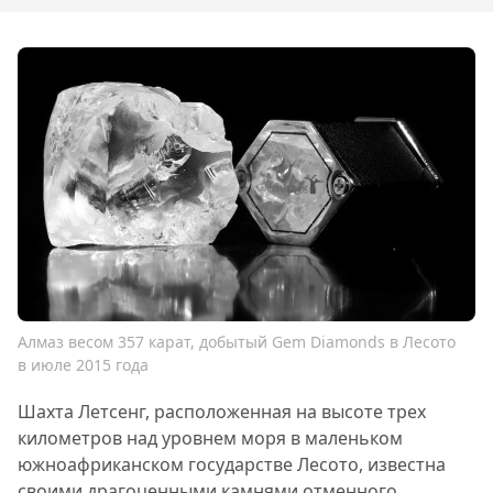
Алмаз весом 357 карат, добытый Gem Diamonds в Лесото
в июле 2015 года
Шахта Летсенг, расположенная на высоте трех
километров над уровнем моря в маленьком
южноафриканском государстве Лесото, известна
своими драгоценными камнями отменного