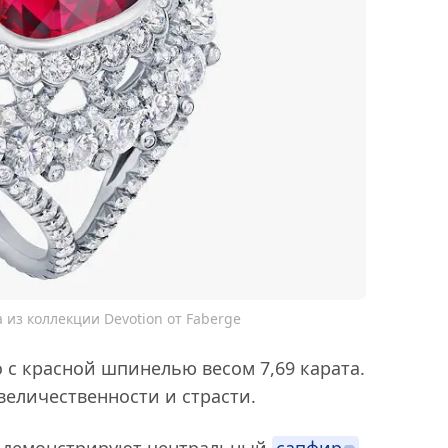
 из коллекции Devotion от Faberge
 с красной шпинелью весом 7,69 карата.
 величественности и страсти.
ии демонстрируют центральный
сапфир
,