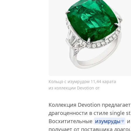
Кольцо с изумрудом 11,44 карата
из коллекции Devotion от
Коллекция Devotion предлага
драгоценности в стиле single st
Восхитительные
изумруды
получает от поставщика драг