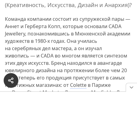
(Креативность, Искусства, Дизайн и Анархия)?
Команда компании состоит из супружеской пары —
Аннет и Герберта Копп, которые основали CADA
Jewellery, познакомившись в Мюнхенской академии
художеств в 1980-х годах. Она училась
на серебряных дел мастера, а он изучал
живопись — и CADA во многом является синтезом
этих двух искусств. Бренд находился в авангарде
ювелирного дизайна на протяжении более чем 20
лет и теперь его продукция присутствует в самых
престижных магазинах: от
Colette
в Париже
до Dover Street Market в Лондоне и Maxfield в Лос-
Анджелесе.
РЕКЛАМА — ПРОДОЛЖЕНИЕ НИЖЕ