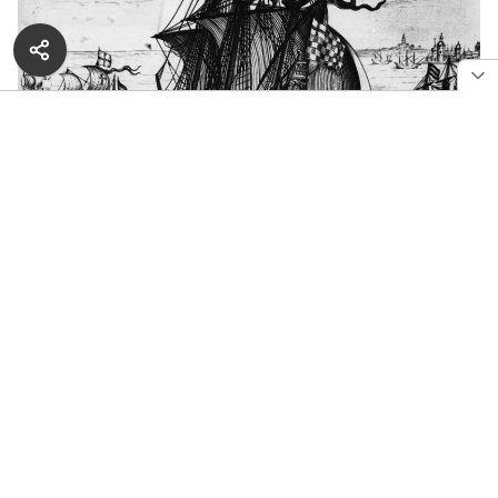
Изображение испанского галеона. Фото: Hulton Archive
«Сан Хосе» вёз груз из 11 миллионов золотых монет
и других драгоценностей, и был потоплен
британским военным кораблём в 1708 году.
Стоимость сокровищ испанского галеона
оценивается в 17 миллиардов долларов, что может
быть самой большой находкой за всю историю
человечества.