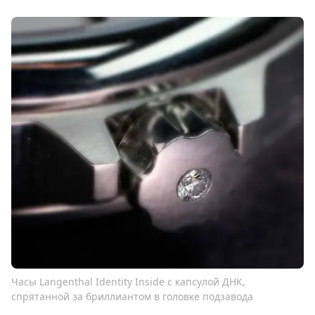
Часы Langenthal Identity Inside с капсулой ДНК,
спрятанной за бриллиантом в головке подзавода