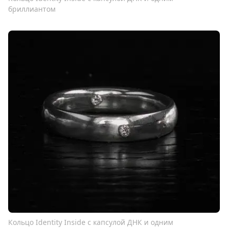
бриллиантом
Кольцо Identity Inside с капсулой ДНК и одним