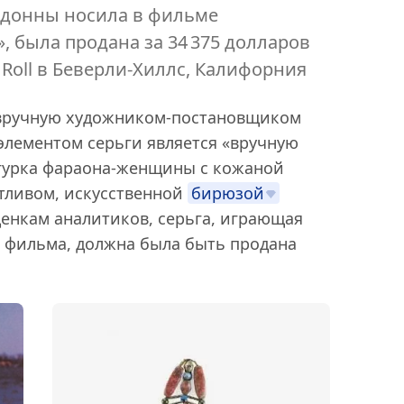
адонны носила в фильме
 была продана за 34 375 долларов
' Roll в Беверли-Хиллс, Калифорния
вручную художником-постановщиком
элементом серьги является «вручную
гурка фараона-женщины с кожаной
тливом, искусственной
бирюзой
енкам аналитиков, серьга, играющая
 фильма, должна была быть продана