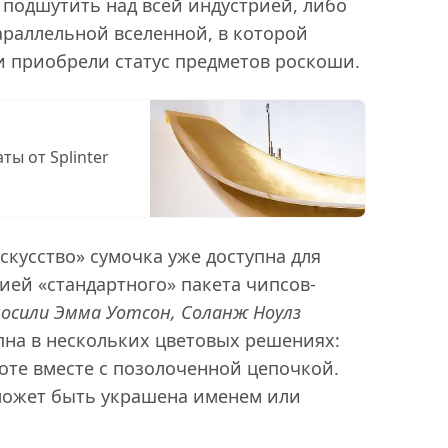
подшутить над всей индустрией, либо
араллельной вселенной, в которой
 приобрели статус предметов роскоши.
ты от Splinter
скусство» сумочка уже доступна для
сией «стандартного» пакета чипсов-
осили Эмма Уотсон, Соланж Ноулз
упна в нескольких цветовых решениях:
оте вместе с позолоченной цепочкой.
может быть украшена именем или