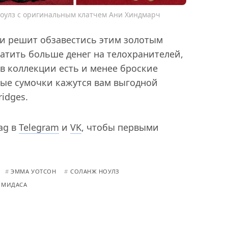
Ноулз с оригинальным клатчем Ани Хиндмарч
аки решит обзавестись этим золотым
ратить больше денег на телохранителей,
 в коллекции есть и менее броские
отые сумочки кажутся вам выгодной
ridges.
ag в
Telegram
и
VK
, чтобы первыми
#
ЭММА УОТСОН
#
СОЛАНЖ НОУЛЗ
 МИДАСА