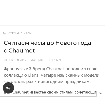
СТАТЬИ
/
ЧАСЫ
Считаем часы до Нового года
с Chaumet
20 НОЯБРЯ 2015
РЕДАКЦИЯ
1 669
Французский бренд Chaumet пополнил свою
коллекцию Liens: четыре изысканных модели
часов, как раз к новогодним праздникам.
Дом
Chaumet
известен своим стилем, сочетающим
возвышенность парижской высокой моды
и элегантную универсальность. За плечами этой