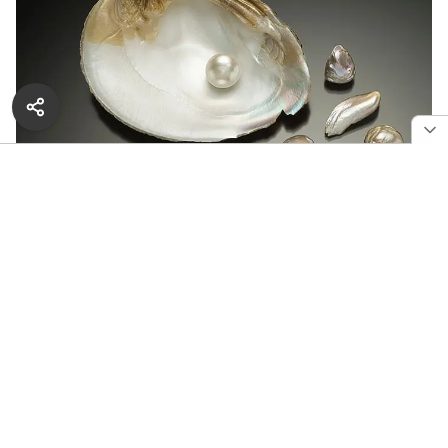
Жемчужины из мидии из реки Миссиссиппи
Выставка, демонстрирующая более ста уникальных
предметов, впервые познакомит посетителей
с произведениями ювелирного и прикладного
искусства из пресноводного жемчуга Средней Азии.
В ее составе пятьдесят никогда ранее
не выставлявшихся экспонатов, специально
отобранных для показа в России. Проект Музеев
Катара организован Всемирным Алмазным Музеем