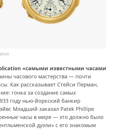
ation
mplication «самыми известными часами
шины часового мастерства — почти
асы. Как рассказывает Стейси Перман,
ие: гонка за создание самых
1933 году нью-йоркский банкир
эйвс Младший заказал Patek Phillipe
оенные часы в мире — это должно было
ентльменской дуэли» с его знакомым