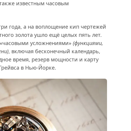
также известным часовым
три года, а на воплощение кип чертежей
тного золота ушло ещё целых пять лет.
4 «часовыми усложнениями»
(функциями,
ни)
, включая бесконечный календарь,
дное время, резерв мощности и карту
Грейвса в Нью-Йорке.