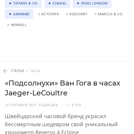
TIFFANY & CO.
CHANEL
YOKO LONDON
GARRARD
#
ИСТОРИЯ
#
KOECHERT
#
MARCUS & CO.
#
HENNELL
СТАТЬИ
/
ЧАСЫ
«Подсолнухи» Ван Гога в часах
Jaeger-LeCoultre
25 СЕНТЯБРЯ 2015
РЕДАКЦИЯ
6 978
Швейцарский часовой бренд украсил
бессмертным шедевром свой уникальный
хронометр Reverso à Eclipse.