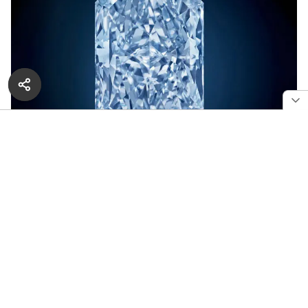
Голубой бриллиант Cullinan Dream весом 24,18 карата
Вчера в Нью-Йорке состоялся аукцион Christie’s
New York Magnificent Jewels, на котором было
выставлено множество необычайно ценных
ювелирных изделий. «Звездой» же среди
предложенных лотов стал Cullinan Dream — самый
крупный голубой бриллиант из когда-либо
выставлявшихся на аукционах. Вес драгоценного