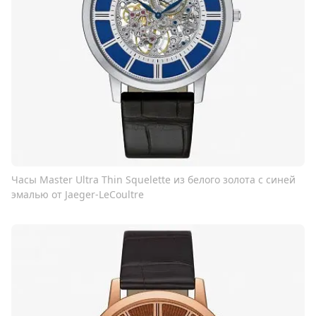
Часы Master Ultra Thin Squelette из белого золота с синей
эмалью от Jaeger-LeCoultre