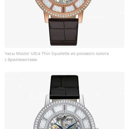
Часы Master Ultra Thin Squelette из розового золота
с бриллиантами