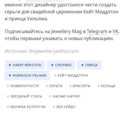
именно этот дизайнер удостоился чести создать
серьги для свадебной церемонии Кейт Миддлтон
и принца Уильяма.
Подписывайтесь на Jewellery Mag в
Telegram
и
VK
,
чтобы первыми узнавать о новых публикациях.
Источник:
thejewelleryeditor.com
HARRY WINSTON
CHOPARD
OMEGA
ROBINSON PELHAM
#
КЕЙТ МИДДЛТОН
#
ЗНАМЕНИТОСТИ
#
СЕРЬГИ
#
БРАСЛЕТЫ
#
КОЛЬЦА
#
ЗВЕЗДНЫЙ СТИЛЬ
#
НАОМИ ХАРРИС
#
МОНИКА БЕЛЛУЧЧИ
#
ЛЕА СЕЙДУ