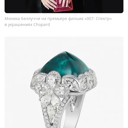
Моника Беллуччи на премьере фильма «007: Спектр»
в украшениях Chopard