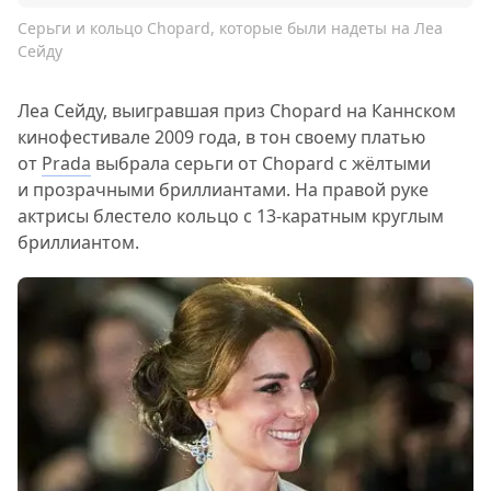
Серьги и кольцо Chopard, которые были надеты на Леа
Сейду
Леа Сейду, выигравшая приз Chopard на Каннском
кинофестивале 2009 года, в тон своему платью
от
Prada
выбрала серьги от Chopard с жёлтыми
и прозрачными бриллиантами. На правой руке
актрисы блестело кольцо с 13-каратным круглым
бриллиантом.