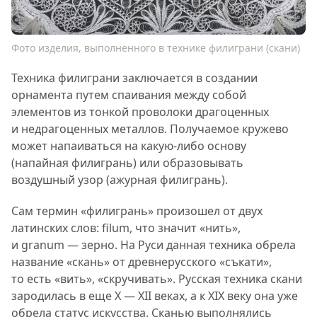
Фото изделия, выполненного в технике филиграни (скани)
Техника филиграни заключается в создании
орнамента путем спаивания между собой
элементов из тонкой проволоки драгоценных
и недрагоценных металлов. Получаемое кружево
может напаиваться на какую-либо основу
(напайная филигрань) или образовывать
воздушный узор (ажурная филигрань).
Сам термин «филигрань» произошел от двух
латинских слов: filum, что значит «нить»,
и granum — зерно. На Руси данная техника обрела
название «скань» от древнерусского «съкати»,
то есть «вить», «скручивать». Русская техника скани
зародилась в еще X — XII веках, а к XIX веку она уже
обрела статус искусства. Сканью выполнялись