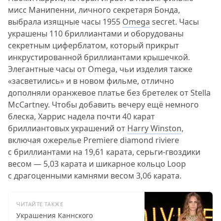
мисс Манипенни, личного секретаря Бонда,
выбрала изящные часы 1955
Omega
secret. Часы
украшены 110 бриллиантами и оборудованы
секретным циферблатом, который прикрыт
инкрустированной бриллиантами крышечкой.
Элегантные часы от Omega, чьи изделия также
«засветились» и в новом фильме, отлично
дополняли оранжевое платье без бретелек от Stella
McCartney. Чтобы добавить вечеру ещё немного
блеска, Харрис надела почти 40 карат
бриллиантовых украшений от
Harry Winston
,
включая ожерелье Premiere diamond riviere
с бриллиантами на 19,61 карата, серьги-гвоздики
весом — 5,03 карата и шикарное кольцо Loop
с драгоценными камнями весом 3,06 карата.
ЧИТАЙТЕ ТАКЖЕ
Украшения Каннского