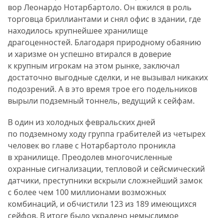
вор Леонардо Нотарбартоло. Он вжился в роль
торговца бриллиантами и снял офис в здании, где
находилось крупнейшее хранилище
драгоценностей. Благодаря природному обаянию
и харизме он успешно втирался в доверие
к крупным игрокам на этом рынке, заключал
достаточно выгодные сделки, и не вызывал никаких
подозрений. А в это время трое его подельников
вырыли подземный тоннель, ведущий к сейфам.
В один из холодных февральских дней
по подземному ходу группа грабителей из четырех
человек во главе с Нотарбартоло проникла
в хранилище. Преодолев многочисленные
охранные сигнализации, тепловой и сейсмический
датчики, преступники вскрыли сложнейший замок
с более чем 100 миллионами возможных
комбинаций, и обчистили 123 из 189 имеющихся
сейфов. В итоге было украдено немыслимое