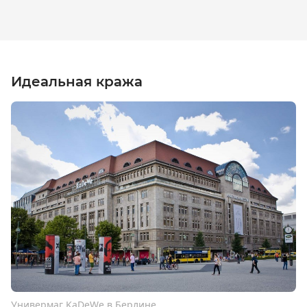
Идеальная кража
Универмаг KaDeWe в Берлине