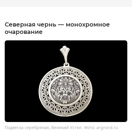
Северная чернь — монохромное
очарование
Подвеска серебряная, Великий Устюг. Фото: argnord.ru