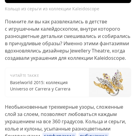
Кольцо из серьги из коллекции Kaleidoscope
Помните ли вы как развлекались в детстве
с игрушечным калейдоскопом, внутри которого
разноцветные детальки смешивались и собирались
в причудливые образы? Именно этими фантазиями
вдохновлялись дизайнеры Jewellery Theatre, когда
создавали украшения для коллекции Kaleidoscope.
ЧИТАЙТЕ ТАКЖЕ
Baselworld 2015: коллекция
Universo от Carrera y Carrera
Необыкновенные трехмерные узоры, сложенные
слой за слоем, позволяют любоваться каждым
украшением на все 360 градусов. Кольца и серьги,
колье и кулоны, усыпанные разноцветными
бриллиантами,
сапфирами
,
рубинами
,