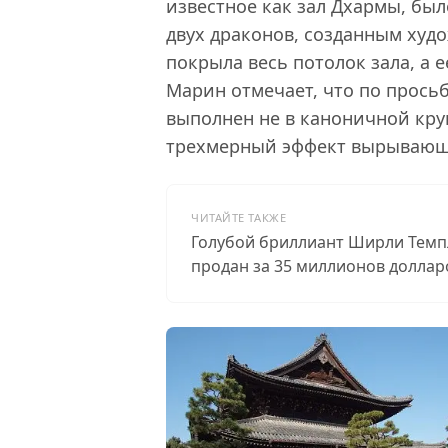
известное как зал Дхармы, б
двух драконов, созданным худ
покрыла весь потолок зала, а 
Марин отмечает, что по прось
выполнен не в каноничной круг
трехмерный эффект вырывающи
ЧИТАЙТЕ ТАКЖЕ
Голубой бриллиант Ширли Темп
продан за 35 миллионов доллар