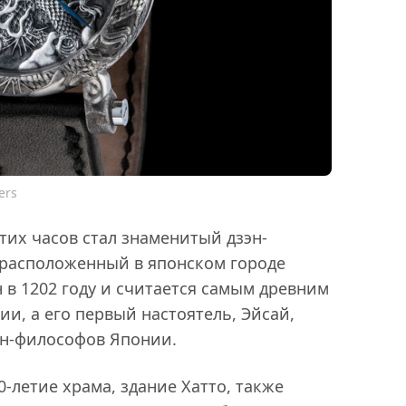
ers
тих часов стал знаменитый дзэн-
 расположенный в японском городе
 в 1202 году и считается самым древним
и, а его первый настоятель, Эйсай,
эн-философов Японии.
0-летие храма, здание Хатто, также