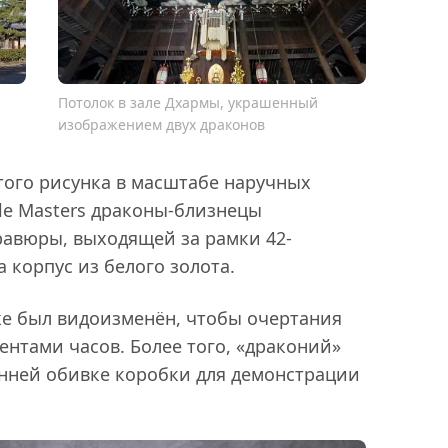
Потолок в зале Дхармы, украшенный
изображением двух драконов
того рисунка в масштабе наручных
ple Masters драконы-близнецы
авюры, выходящей за рамки 42-
 корпус из белого золота.
е был видоизменён, чтобы очертания
ентами часов. Более того, «драконий»
енней обивке коробки для демонстрации