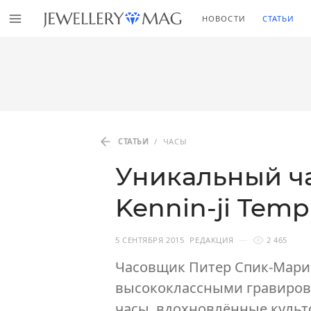
НОВОСТИ
СТАТЬИ
СТАТЬИ
/
ЧАСЫ
Уникальный ч
Kennin-ji Temp
5 СЕНТЯБРЯ 2015
РЕДАКЦИЯ
2 465
Часовщик Питер Спик-Марин
высококлассными гравиров
часы, вдохновлённые куль