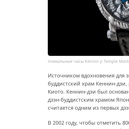
Уникальные часы Kennin-ji Temple Mast
Источником вдохновения для э
буддистский храм Кеннин-дзи,
Киото. Кеннин-дзи был основан
дзэн-буддистским храмом Япони
считается одним из первых дз
В 2002 году, чтобы отметить 80