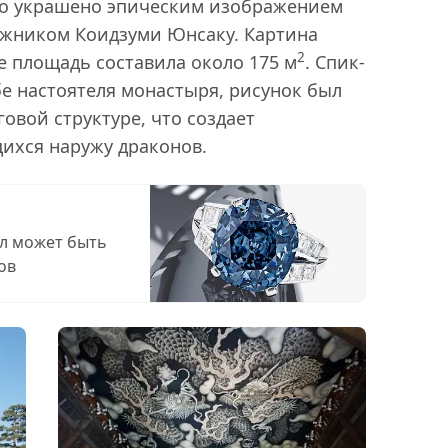
ыло украшено эпическим изображением
ожником Коидзуми Юнсаку. Картина
2
ее площадь составила около 175 м
. Спик-
бе настоятеля монастыря, рисунок был
овой структуре, что создает
хся наружу драконов.
л может быть
ов