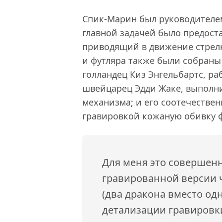
Спик-Марин был руководителем 
главной задачей было предос
приводящий в движение стрелк
и футляра также были собраны
голландец Киз Энгельбартс, р
швейцарец Эдди Жаке, выполн
механизма; и его соотечестве
гравировкой кожаную обивку ф
Для меня это совершен
гравированной версии ч
(два дракона вместо одн
детализации гравировк