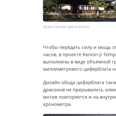
Храм Кеннин-дзи в Киото
Чтобы передать силу и мощь э
часов, в проекте Kennin-ji Tem
выполнены в виде объёмной гр
миллиметрового циферблата на
Дизайн обода циферблата такж
драконов не прерывались элем
мотив повторяется и на внутр
хронометра.