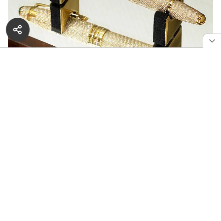
Ручка Meisterstuck Solitaire Royal LeGrand от Montblanc
Прошло то время, когда ручка (не важно, перьевая
или шариковая) использовалась только для письма.
Например, ручки фирмы Parker уже давно
относятся к статусным вещам и говорят об уровне
дохода владельца и его положении в обществе.
РЕКЛАМА — ПРОДОЛЖЕНИЕ НИЖЕ