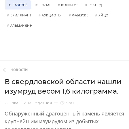
FABERGÉ
#
ГРАНАТ
#
BONHAMS
#
РЕКОРД
#
БРИЛЛИАНТ
#
АУКЦИОНЫ
#
ФАБЕРЖЕ
#
ЯЙЦО
#
АЛЬМАНДИН
НОВОСТИ
В свердловской области нашли
изумруд весом 1,6 килограмма.
29 ЯНВАРЯ 2018
РЕДАКЦИЯ
5 581
Обнаруженный драгоценный камень является
крупнейшим изумрудом из добытых
за последнее десятилетие.