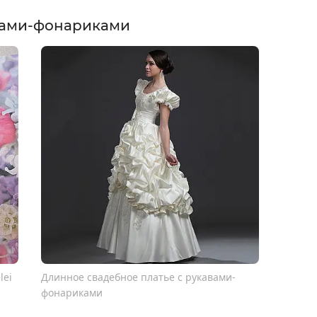
авами-фонариками
lei
Длинное свадебное платье с рукавами-
фонариками