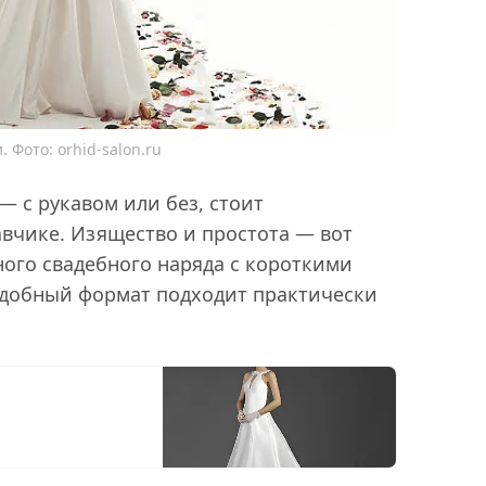
 Фото: orhid-salon.ru
— с рукавом или без, стоит
авчике. Изящество и простота — вот
ного свадебного наряда с короткими
одобный формат подходит практически