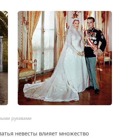
нными рукавами
латья невесты влияет множество