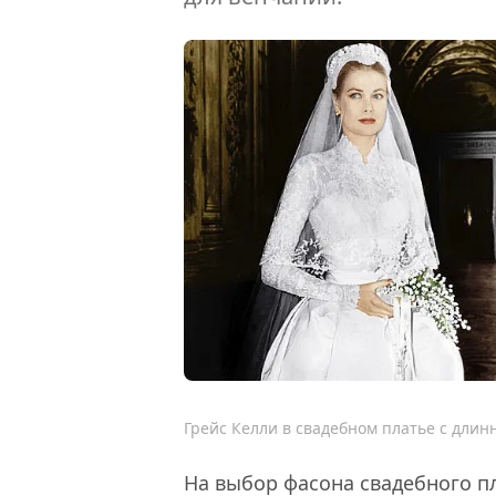
Грейс Келли в свадебном платье с дли
На выбор фасона свадебного п