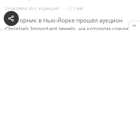
23 ОКТЯБРЯ 2015
РЕДАКЦИЯ
7 990
Во вторник в Нью-Йорке прошёл аукцион
Christie’s Important Jewels, на котором среди
прочих лотов было продано кольцо с ярко-
желтым бриллиантом весом 75 карат.
Уникальное кольцо с великолепным жёлтым
фантазийным бриллиантом огранки «кушон» стало
самым дорогим лотом аукциона: оценочная
стоимость по мнению экспертов составляла от 3
до 4 миллионов долларов, и в итоге украшение
ушло с молотка за 3,6 миллиона долларов.
РЕКЛАМА — ПРОДОЛЖЕНИЕ НИЖЕ