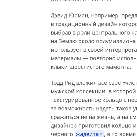
Дэвид Юрман, например, предла
в традиционный дизайн котор
выбрав в роли центрального к
на Землю около полумиллиона 
использует в своей интерпрет
материалы — повторно использ
клыки шерстистого мамонта.
Тодд Рид вложил всё своё «чис
мужской коллекции, в которо
текстурированное кольцо с н
за возможность надеть такое
сражаться не на жизнь, а на с
дизайнер приготовил кольцо и
чёрного
жадеита
, в то врем