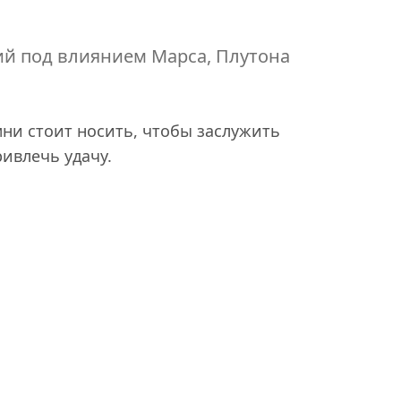
й под влиянием Марса, Плутона
мни стоит носить, чтобы заслужить
ивлечь удачу.
одит под покровительством Марса
а подвержены влиянию водной стихии,
т плыть по течению, предпочитая
авила и подчиняться только им. Это
мощниками на это время будут топаз,