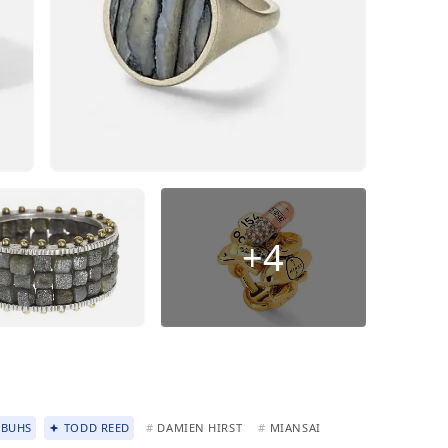
+4
BUHS
TODD REED
#
DAMIEN HIRST
#
MIANSAI