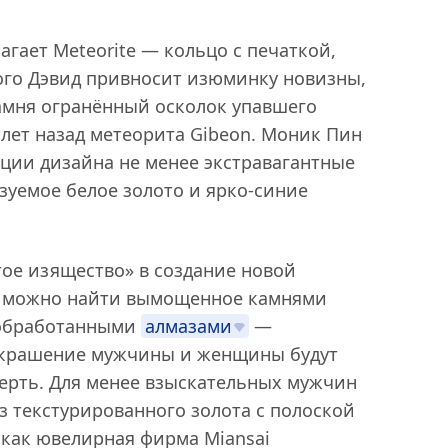
гает Meteorite — кольцо с печаткой,
ого Дэвид привносит изюминку новизны,
амня огранённый осколок упавшего
лет назад метеорита Gibeon. Моник Пин
ации дизайна не менее экстравагантные
уемое белое золото и ярко-синие
тое изящество» в создание новой
й можно найти вымощенное камнями
еобработанными
алмазами
—
 украшение мужчины и женщины будут
мерть. Для менее взыскательных мужчин
з текстурированного золота с полоской
я как ювелирная фирма Miansai