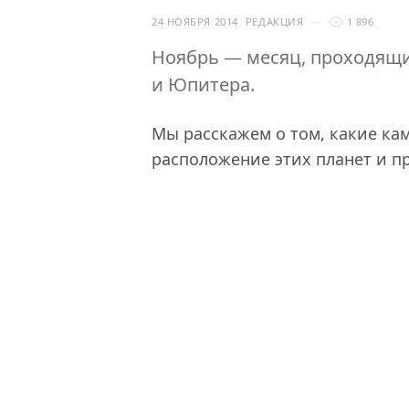
24 НОЯБРЯ 2014
РЕДАКЦИЯ
1 896
Ноябрь — месяц, проходящи
и Юпитера.
Мы расскажем о том, какие ка
расположение этих планет и пр
Первая половина ноября прох
и Плутона. Люди этого период
но все же они никогда не буду
устанавливать собственные пр
яркие одаренные личности. По
александрит, гранат.