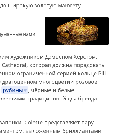
ную широкую золотую манжету.
идуманные нами
ским художником Дэмьеном Херстом,
Cathedral, которая должна порадовать
щенном ограниченной
серией
кольце Pill
 драгоценном многоцветии розовое,
е
рубины
, чёрные и белые
звеньями традиционной для бренда
 запонки.
Colette
представляет пару
наментом, выложенным бриллиантами