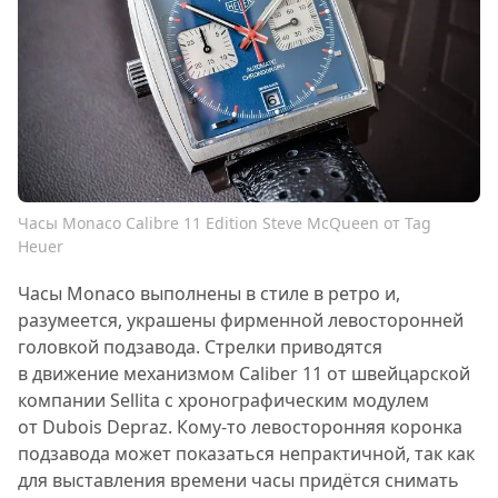
Часы Monaco Calibre 11 Edition Steve McQueen от Tag
Heuer
Часы Monaco выполнены в стиле в ретро и,
разумеется, украшены фирменной левосторонней
головкой подзавода. Стрелки приводятся
в движение механизмом Caliber 11 от швейцарской
компании Sellita с хронографическим модулем
от Dubois Depraz. Кому-то левосторонняя коронка
подзавода может показаться непрактичной, так как
для выставления времени часы придётся снимать