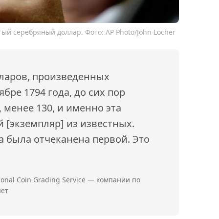
ый серебряный доллар. Фото: AP Photo/John Locher
лларов, произведенных
бре 1794 года, до сих пор
 менее 130, и именно эта
[экземпляр] из известных.
на была отчеканена первой. Это
ional Coin Grading Service — компании по
нет