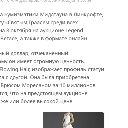
 10 млн долларов. Фото: AP Photo/John Locher
ла нумизматики Мидлтауна в Линкрофте,
ту «Святым Граалем среди всех
на 8 октября на аукционе Legend
с-Вегасе, а также в формате онлайн.
ный доллар, отчеканенный
ому он имеет огромную ценность.
lowing Hair, изображает профиль статуи
ла с другой. Она была приобретена
а Брюсом Мореланом за 10 миллионов
ется, что на предстоящем аукционе
 же или более высокой цене.