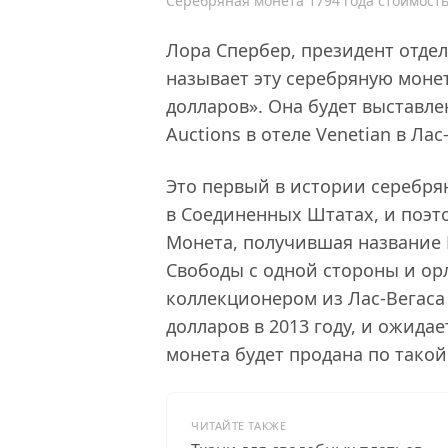
Серебряная монета 1794 года стоимостью
Лора Спербер, президент отде
называет эту серебряную моне
долларов». Она будет выставле
Auctions в отеле Venetian в Ла
Это первый в истории серебря
в Соединенных Штатах, и поэт
Монета, получившая название F
Свободы с одной стороны и ор
коллекционером из Лас-Вегас
долларов в 2013 году, и ожида
монета будет продана по такой
ЧИТАЙТЕ ТАКЖЕ