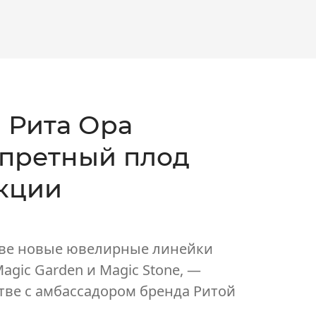
 Рита Ора
апретный плод
екции
две новые ювелирные линейки
agic Garden и Magic Stone, —
ве с амбассадором бренда Ритой