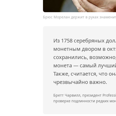
Брюс Морелан держит в руках знаменит
Из 1758 серебряных до
монетным двором в октя
сохранились, возможно,
монета — самый лучший 
Также, считается, что о
чрезвычайно важно.
Бретт Чарвилл, президент Profess
проверке подлинности редких мо