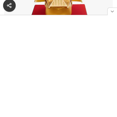
Маска Дарта Вейдера от Ginza Tanaka из чистого золота
весом 15 килограмм
Несмотря на ошеломительную стоимость
необычного сувенира, его создатель может
не переживать по поводу спроса: мировая
известность саги позволяет с уверенностью
утверждать, что среди фанатов «Звездных Войн»
найдутся очень богатые люди.
РЕКЛАМА — ПРОДОЛЖЕНИЕ НИЖЕ