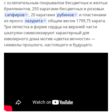
с ослепительным покрывалом бесцветных и желтых
бриллиантов, 293 каратами бесцветных и розовых
сапфиров
, 20 каратами
рубинов
и пластинами
из яркого
лазурита
общим весом 1799,75 карата.
Три лепестка в форме сердца на верхней части
шкатулки символизируют характерный для
ювелирного дома мотив «цветка вечности» —
символы прошлого, настоящего и будущего.