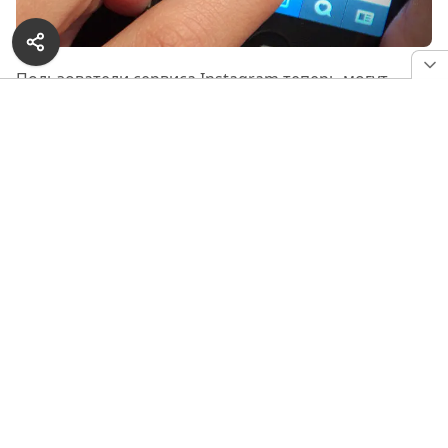
Пользователи сервиса Instagram теперь могут
использовать свои снимки в качестве украшений
благодаря новой услуге JewelGram. Используя
технику фотопечати, которая называется
сублимация, итальянский ювелирный дизайнер
Микель Марзотто и инженер Жанпьер Рива
создают кольца и кулоны с напечатанными на них
фотографиями из инстаграма заказчика.
РЕКЛАМА — ПРОДОЛЖЕНИЕ НИЖЕ