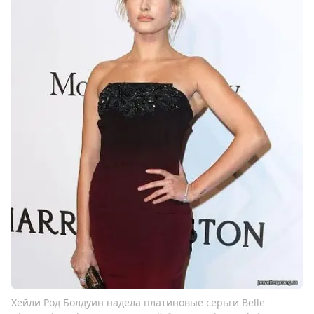
Хейли Род Болдуин надела платиновые серьги Belle