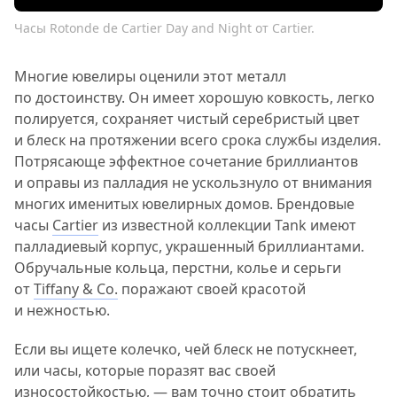
Часы Rotonde de Cartier Day and Night от Cartier.
Многие ювелиры оценили этот металл
по достоинству. Он имеет хорошую ковкость, легко
полируется, сохраняет чистый серебристый цвет
и блеск на протяжении всего срока службы изделия.
Потрясающе эффектное сочетание бриллиантов
и оправы из палладия не ускользнуло от внимания
многих именитых ювелирных домов. Брендовые
часы
Cartier
из известной коллекции Tank имеют
палладиевый корпус, украшенный бриллиантами.
Обручальные кольца, перстни, колье и серьги
от
Tiffany & Co.
поражают своей красотой
и нежностью.
Если вы ищете колечко, чей блеск не потускнеет,
или часы, которые поразят вас своей
износостойкостью, — вам точно стоит обратить