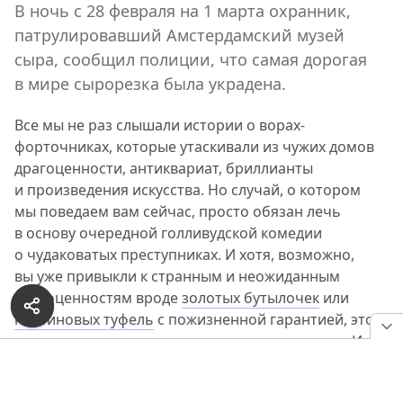
В ночь с 28 февраля на 1 марта охранник,
патрулировавший Амстердамский музей
сыра, сообщил полиции, что самая дорогая
в мире сырорезка была украдена.
Все мы не раз слышали истории о ворах-
форточниках, которые утаскивали из чужих домов
драгоценности, антиквариат, бриллианты
и произведения искусства. Но случай, о котором
мы поведаем вам сейчас, просто обязан лечь
в основу очередной голливудской комедии
о чудаковатых преступниках. И хотя, возможно,
вы уже привыкли к странным и неожиданным
драгоценностям вроде
золотых бутылочек
или
платиновых туфель
с пожизненной гарантией, это
изделие все же заслуживает вашего внимания. Итак,
в Амстердаме была украдена самая дорогая в мире
сырорезка.