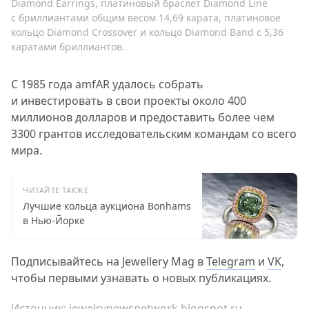
Diamond Earrings, платиновый браслет Diamond Line
с бриллиантами общим весом 14,69 карата, платиновое
кольцо Diamond Crossover и кольцо Diamond Band с 5,36
каратами бриллиантов.
С 1985 года amfAR удалось собрать
и инвестировать в свои проекты около 400
миллионов долларов и предоставить более чем
3300 грантов исследовательским командам со всего
мира.
ЧИТАЙТЕ ТАКЖЕ
Лучшие кольца аукциона Bonhams
в Нью-Йорке
Подписывайтесь на Jewellery Mag в
Telegram
и
VK
,
чтобы первыми узнавать о новых публикациях.
Источник:
jewelrynewsnetwork.blogspot.ru