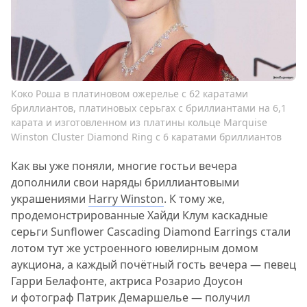
Коко Роша в платиновом ожерелье с 62 каратами
бриллиантов, платиновых серьгах с бриллиантами на 6,1
карата и изготовленном из платины кольце Marquise
Winston Cluster Diamond Ring с 6 каратами бриллиантов
Как вы уже поняли, многие гостьи вечера
дополнили свои наряды бриллиантовыми
украшениями
Harry Winston
. К тому же,
продемонстрированные Хайди Клум каскадные
серьги Sunflower Cascading Diamond Earrings стали
лотом тут же устроенного ювелирным домом
аукциона, а каждый почётный гость вечера — певец
Гарри Белафонте, актриса Розарио Доусон
и фотограф Патрик Демаршелье — получил