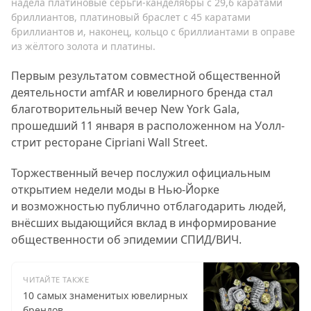
надела платиновые серьги-канделябры с 29,6 каратами
бриллиантов, платиновый браслет с 45 каратами
бриллиантов и, наконец, кольцо с бриллиантами в оправе
из жёлтого золота и платины.
Первым результатом совместной общественной
деятельности amfAR и ювелирного бренда стал
благотворительный вечер New York Gala,
прошедший 11 января в расположенном на Уолл-
стрит ресторане Cipriani Wall Street.
Торжественный вечер послужил официальным
открытием недели моды в Нью-Йорке
и возможностью публично отблагодарить людей,
внёсших выдающийся вклад в информирование
общественности об эпидемии СПИД/ВИЧ.
ЧИТАЙТЕ ТАКЖЕ
10 самых знаменитых ювелирных
брендов