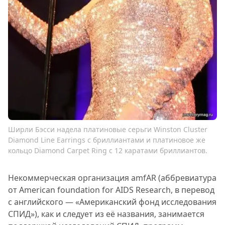
Ширли Бэсси надела платиновые серьги Winston Cluster
Diamond Line Earrings с бриллиантами и платиновое же
кольцо Diamond Carpet Ring с 12 каратами бриллиантов.
Некоммерческая организация amfAR (аббревиатура
от American foundation for AIDS Research, в перевод
с английского — «Американский фонд исследования
СПИД»), как и следует из её названия, занимается