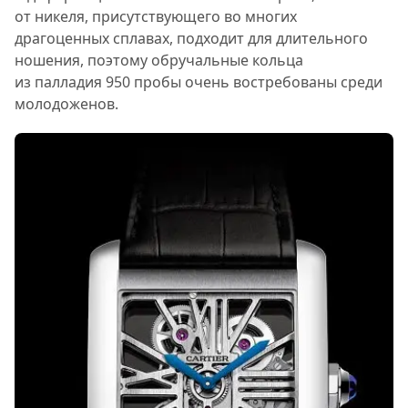
от никеля, присутствующего во многих
драгоценных сплавах, подходит для длительного
ношения, поэтому обручальные кольца
из палладия 950 пробы очень востребованы среди
молодоженов.