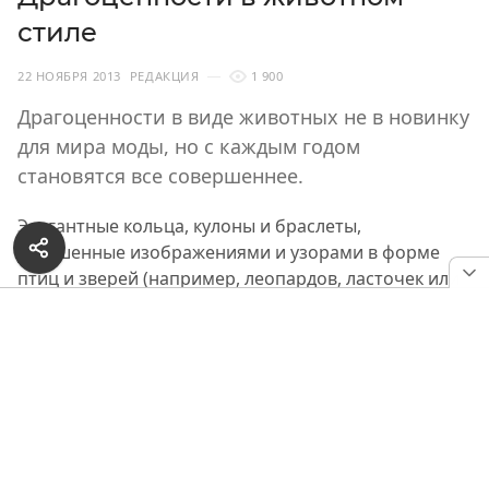
стиле
22 НОЯБРЯ 2013
РЕДАКЦИЯ
1 900
Драгоценности в виде животных не в новинку
для мира моды, но с каждым годом
становятся все совершеннее.
Элегантные кольца, кулоны и браслеты,
украшенные изображениями и узорами в форме
птиц и зверей (например, леопардов, ласточек или
лягушек) и даже отдельных частей тела животных
(это могут быть когти или клыки) не теряют своей
актуальности уже несколько сезонов.
РЕКЛАМА — ПРОДОЛЖЕНИЕ НИЖЕ