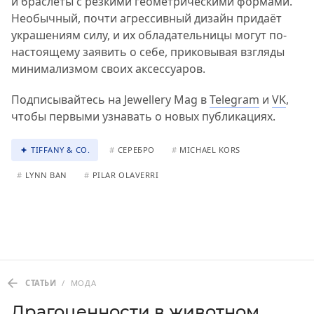
и браслеты с резкими геометрическими формами.
Необычный, почти агрессивный дизайн придаёт
украшениям силу, и их обладательницы могут по-
настоящему заявить о себе, приковывая взгляды
минимализмом своих аксессуаров.
Подписывайтесь на Jewellery Mag в
Telegram
и
VK
,
чтобы первыми узнавать о новых публикациях.
TIFFANY & CO.
#
СЕРЕБРО
#
MICHAEL KORS
#
LYNN BAN
#
PILAR OLAVERRI
СТАТЬИ
/
МОДА
Драгоценности в животном