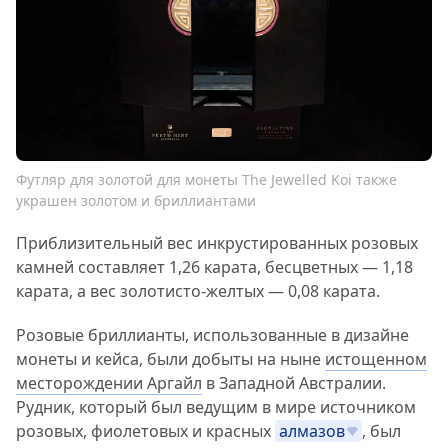
Футляр для золотой для монеты The Jewelled Koi также
украшен золотом и бриллиантами
Приблизительный вес инкрустированных розовых
камней составляет 1,26 карата, бесцветных — 1,18
карата, а вес золотисто-желтых — 0,08 карата.
Розовые бриллианты, использованные в дизайне
монеты и кейса, были добыты на ныне
истощенном
месторождении Аргайл
в Западной Австралии.
Рудник, который был ведущим в мире источником
розовых, фиолетовых и красных
алмазов
, был