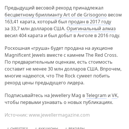
Предыдущий весовой рекорд принадлежал
бесцветному бриллианту Art of de Grisogono
весом
163,41 карата, который был
продан в 2017 году
за 33,7 млн долларов США.
Оригинальный алмаз
весил 404 карата и был добыт в Анголе в 2016 году.
Роскошная «груша» будет продана на аукционе
Magnificent Jewels вместе с камнем The Red Cross.
По предварительным оценкам, есть стоимость
составит не менее 30 млн долларов США. Впрочем,
многие надеются, что The Rock сумеет побить
рекорд цены предыдущего лидера.
Подписывайтесь на Jewellery Mag в
Telegram
и
VK
,
чтобы первыми узнавать о новых публикациях.
Источник:
www.jewellermagazine.com
#
CHRISTIE’S
#
АУКЦИОНЫ
#
РЕКОРДЫ