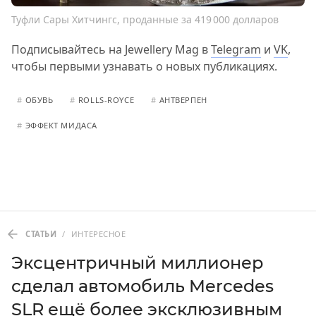
Туфли Сары Хитчингс, проданные за 419 000 долларов
Подписывайтесь на Jewellery Mag в
Telegram
и
VK
,
чтобы первыми узнавать о новых публикациях.
#
ОБУВЬ
#
ROLLS-ROYCE
#
АНТВЕРПЕН
#
ЭФФЕКТ МИДАСА
СТАТЬИ
/
ИНТЕРЕСНОЕ
Эксцентричный миллионер
сделал автомобиль Mercedes
SLR ещё более эксклюзивным