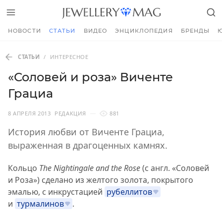
НОВОСТИ
СТАТЬИ
ВИДЕО
ЭНЦИКЛОПЕДИЯ
БРЕНДЫ
СТАТЬИ
/
ИНТЕРЕСНОЕ
«Соловей и роза» Виченте
Грациа
8 АПРЕЛЯ 2013
РЕДАКЦИЯ
881
История любви от Виченте Грациа,
выраженная в драгоценных камнях.
Кольцо
The Nightingale and the Rose
(с англ. «Соловей
и Роза») сделано из желтого золота, покрытого
эмалью, с инкрустацией
рубеллитов
и
турмалинов
.