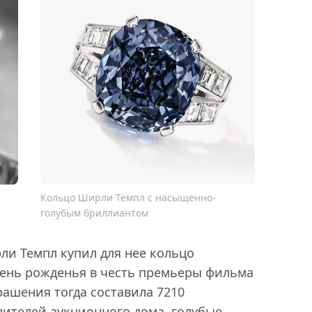
Кольцо Ширли Темпл с насыщенно-
голубым бриллиантом
ли Темпл купил для нее кольцо
 день рожденья в честь премьеры фильма
рашения тогда составила 7210
вителей аукционного дома, голубые