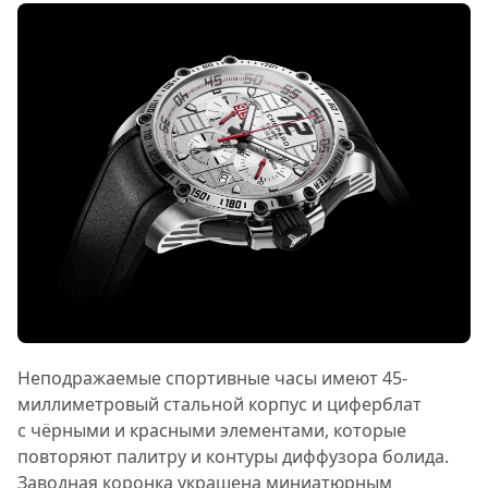
Неподражаемые спортивные часы имеют 45-
миллиметровый стальной корпус и циферблат
с чёрными и красными элементами, которые
повторяют палитру и контуры диффузора болида.
Заводная коронка украшена миниатюрным