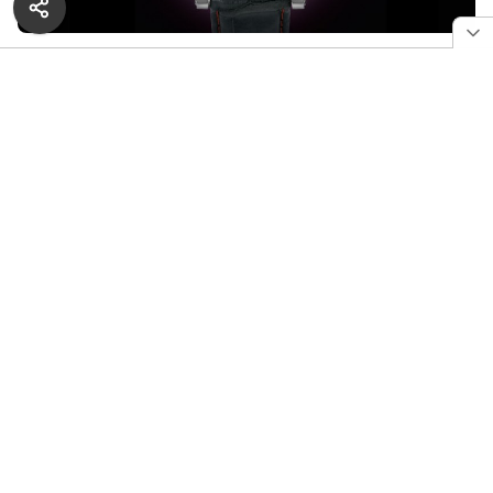
Часы Grieb & Benzinger, созданные на заказ в стиле «Зоны
51»
Пару месяцев назад
Grieb & Benzinger
создали
великолепные скелетонизированные часы в стиле
Зоны 51 по заказу двенадцатилетнего богача.
Теперь к ним обратился другой заядлый
(и состоятельный)
коллекционер часов на стыке
с ювелирными изделиями, и мастера немецкой
фирмы сотворили для него две платиновые модели,
за основу которых были взяты самые популярные
часы компании — Black Tulip.
РЕКЛАМА — ПРОДОЛЖЕНИЕ НИЖЕ