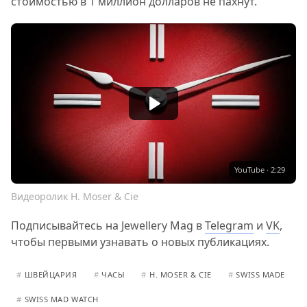
стоимостью в 1 миллион долларов не пахнут.
YouTube · 2:29
Видеоролик H. Moser & Cie
Подписывайтесь на Jewellery Mag в
Telegram
и
VK
,
чтобы первыми узнавать о новых публикациях.
#
ШВЕЙЦАРИЯ
#
ЧАСЫ
#
H. MOSER & CIE
#
SWISS MADE
#
SWISS MAD WATCH