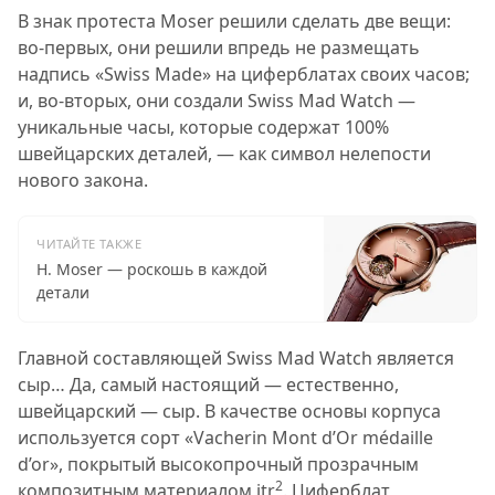
В знак протеста Moser решили сделать две вещи:
во-первых, они решили впредь не размещать
надпись «Swiss Made» на циферблатах своих часов;
и, во-вторых, они создали Swiss Mad Watch —
уникальные часы, которые содержат 100%
швейцарских деталей, — как символ нелепости
нового закона.
ЧИТАЙТЕ ТАКЖЕ
H. Moser — роскошь в каждой
детали
Главной составляющей Swiss Mad Watch является
сыр… Да, самый настоящий — естественно,
швейцарский — сыр. В качестве основы корпуса
используется сорт «Vacherin Mont d’Or médaille
d’or», покрытый высокопрочный прозрачным
2
композитным материалом itr
. Циферблат