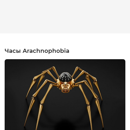
Часы Arachnophobia