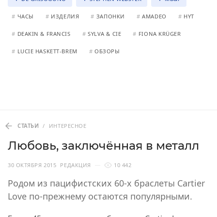
#
ЧАСЫ
#
ИЗДЕЛИЯ
#
ЗАПОНКИ
#
AMADEO
#
HYT
#
DEAKIN & FRANCIS
#
SYLVA & CIE
#
FIONA KRÜGER
#
LUCIE HASKETT-BREM
#
ОБЗОРЫ
СТАТЬИ
/
ИНТЕРЕСНОЕ
Любовь, заключённая в металл
30 ОКТЯБРЯ 2015
РЕДАКЦИЯ
10 442
Родом из пацифистских 60-х браслеты Cartier
Love по-прежнему остаются популярными.